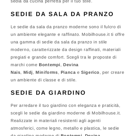
sedia da cucina perfetta per il tuo stile.
SEDIE DA SALA DA PRANZO
Le sedie da sala da pranzo moderne sono il fulcro di
un ambiente elegante e raffinato. Mobilhouse.it ti offre
una gamma di sedie da sala da pranzo in stile
moderno, caratterizzate da design raffinati, materiali
pregiati e grande comfort. Scegli tra le proposte di
marchi come
Bontempi
,
Devina
Nais
,
Midj
,
Miniforms
,
Pianca
e
Sigerico
, per creare
un ambiente di classe e di stile.
SEDIE DA GIARDINO
Per arredare il tuo giardino con eleganza e praticità,
scegli le sedie da giardino moderne di Mobilhouse.it.
Realizzate in materiali resistenti agli agenti
atmosferici, come legno, metallo e plastica, le sedie
da giardino moderne di
Bontempi
,
Devina