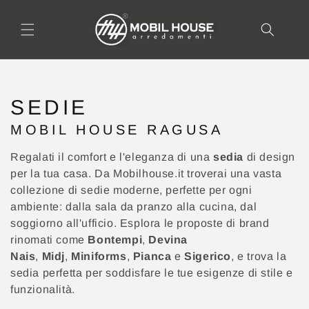
AI
DIRETTAMENTE
I CONTENUTI
C
SEDIE
O
MOBIL HOUSE RAGUSA
L
L
Regalati il comfort e l'eleganza di una
sedia
di design
E
per la tua casa. Da Mobilhouse.it troverai una vasta
Z
collezione di sedie moderne, perfette per ogni
ambiente: dalla sala da pranzo alla cucina, dal
I
soggiorno all'ufficio. Esplora le proposte di brand
O
rinomati come
Bontempi
,
Devina
N
Nais
,
Midj
,
Miniforms
,
Pianca
e
Sigerico
, e trova la
E
sedia perfetta per soddisfare le tue esigenze di stile e
:
funzionalità.