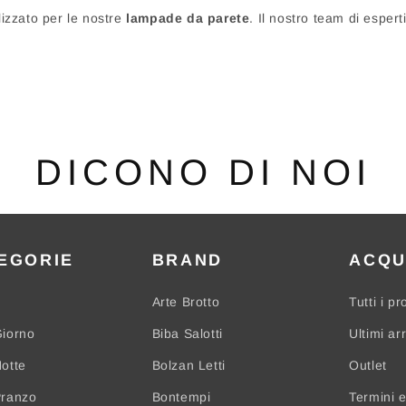
izzato per le nostre
lampade da parete
. Il nostro team di espert
DICONO DI NOI
EGORIE
BRAND
ACQU
Arte Brotto
Tutti i pr
iorno
Biba Salotti
Ultimi arr
otte
Bolzan Letti
Outlet
Pranzo
Bontempi
Termini e