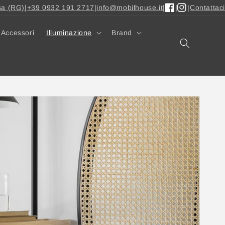
sa (RG)
|
+39 0932 191 2717
|
info@mobilhouse.it
|
|
|
Contattaci
Facebook
Instagram
Accessori
Illuminazione
Brand