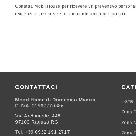
Contatta Mobil House per ricevere un preventivo personal
esigenze e per creare un ambiente unico nel tuo stile.
CONTATTACI
CAT
Mood Home di Domenico Manno
Home
P. IVA: 01567770886
Zona G
Via Archimede, 448
97100 Ragusa RG
Zona N
Tel:
+39 0932 191 2717
Zona 