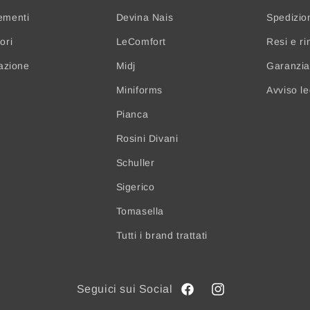
ementi
Devina Nais
Spedizio
ori
LeComfort
Resi e ri
nazione
Midj
Garanzia 
Miniforms
Avviso l
Pianca
Rosini Divani
Schuller
Sigerico
Tomasella
Tutti i brand trattati
Facebook
Instagram