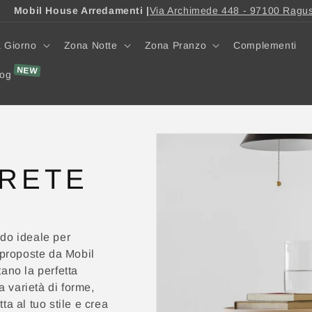
Mobil House Arredamenti |
Via Archimede 448 - 97100 Ragu
 Giorno
Zona Notte
Zona Pranzo
Complementi
log
ARETE
odo ideale per
proposte da Mobil
ano la perfetta
a varietà di forme,
ta al tuo stile e crea