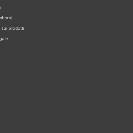
ni
mborsi
sui prodotti
egale