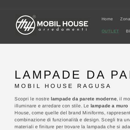
AI
DIRETTAMENTE
I CONTENUTI
Home
Zona
OUTLET
B
C
LAMPADE DA P
O
L
MOBIL HOUSE RAGUSA
L
Scopri le nostre
lampade da parete moderne
, il m
E
illuminare e arredare con stile. Le
lampade a muro
Z
House, come quelle del brand Miniforms, rappresent
I
combinazione di funzionalità e design. Scegli tra un
O
materiali e finiture per trovare la lampada che si adat