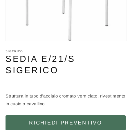
Apri
contenuti
multimediali
SIGERICO
1
SEDIA E/21/S
in
finestra
SIGERICO
modale
Struttura in tubo d’acciaio cromato verniciato, rivestimento
in cuoio o cavallino.
RICHIEDI PREVENTIVO