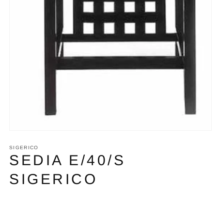
Apri
contenuti
multimediali
SIGERICO
1
SEDIA E/40/S
in
finestra
SIGERICO
modale