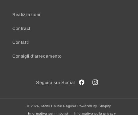
Realizzazioni
Contract
Contatti
Consigli d'arredamento
Facebook
Instagram
© 2026,
Mobil House Ragusa
Powered by Shopify
Informativa sui rimborsi
Informativa sulla privacy
Termini e condizioni del servizio
Informativa sulle spedizioni
Informativa legale
Recapiti