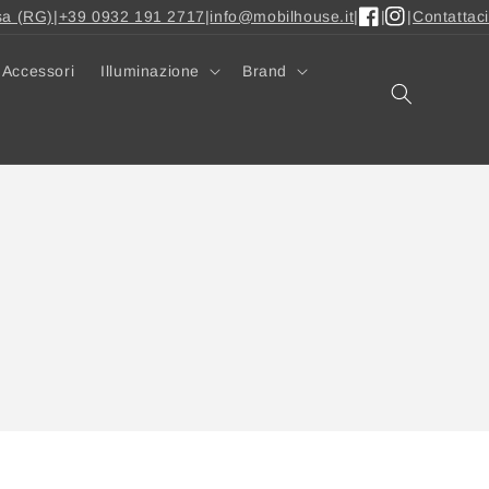
sa (RG)
|
+39 0932 191 2717
|
info@mobilhouse.it
|
|
|
Contattaci
Facebook
Instagram
Accessori
Illuminazione
Brand