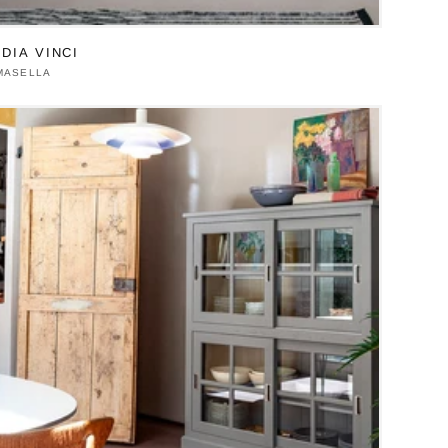
DIA VINCI
duttore:
MASELLA