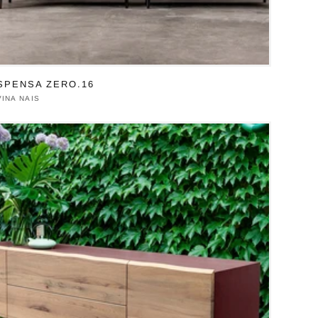
SPENSA ZERO.16
duttore:
INA NAIS