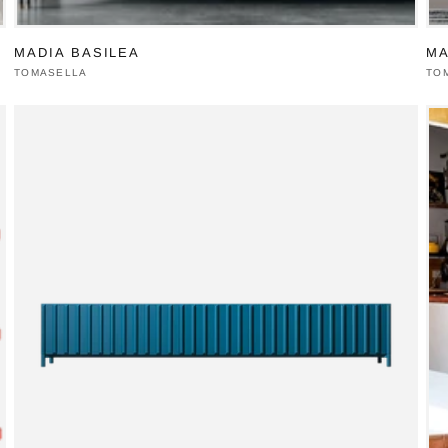
MADIA BASILEA
MA
Produttore:
TOMASELLA
Pro
TO