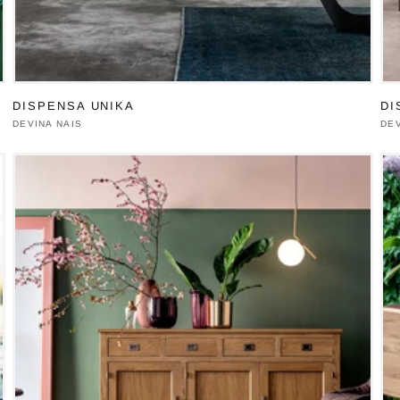
DISPENSA UNIKA
DI
Produttore:
DEVINA NAIS
Pro
DEV