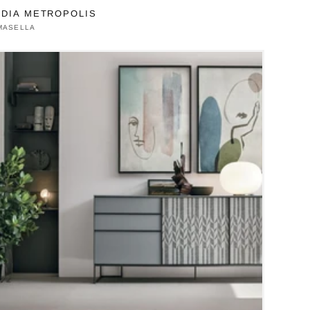
DIA METROPOLIS
duttore:
MASELLA