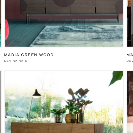
MADIA GREEN WOOD
MA
Produttore:
DEVINA NAIS
Pro
DEV