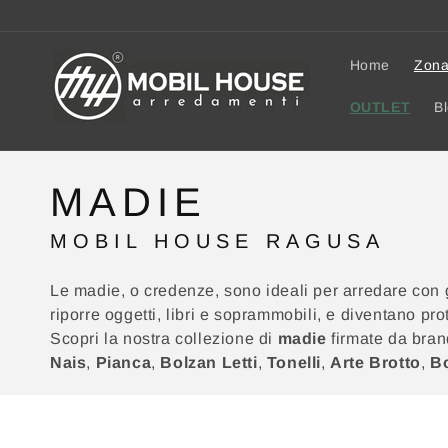
AI
DIRETTAMENTE
I CONTENUTI
Home
Zona
OUTLET
B
C
MADIE
O
L
MOBIL HOUSE RAGUSA
L
E
Le madie, o credenze, sono ideali per arredare con g
riporre oggetti, libri e soprammobili, e diventano pr
Z
Scopri la nostra collezione di
madie
firmate da bran
I
Nais
,
Pianca
,
Bolzan Letti
,
Tonelli
,
Arte Brotto
,
B
O
N
E