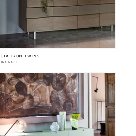
DIA IRON TWINS
duttore:
INA NAIS