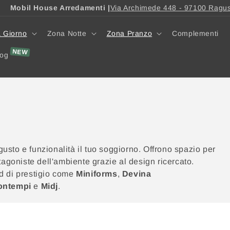
Mobil House Arredamenti |
Via Archimede 448 - 97100 Ragu
 Giorno
Zona Notte
Zona Pranzo
Complementi
log
usto e funzionalità il tuo soggiorno. Offrono spazio per
otagoniste dell'ambiente grazie al design ricercato.
d di prestigio come
Miniforms
,
Devina
ontempi
e
Midj
.