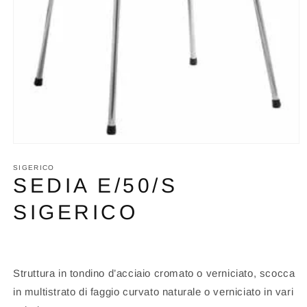
Apri
contenuti
multimediali
SIGERICO
1
SEDIA E/50/S
in
finestra
SIGERICO
modale
Struttura in tondino d’acciaio cromato o verniciato, scocca
in multistrato di faggio curvato naturale o verniciato in vari