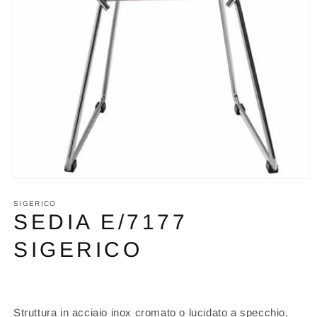
Apri
contenuti
multimediali
SIGERICO
1
SEDIA E/7177
in
finestra
SIGERICO
modale
Struttura in acciaio inox cromato o lucidato a specchio,