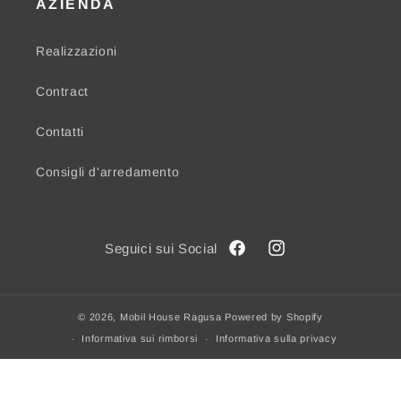
AZIENDA
Realizzazioni
Contract
Contatti
Consigli d'arredamento
Facebook
Instagram
© 2026,
Mobil House Ragusa
Powered by Shopify
Informativa sui rimborsi
Informativa sulla privacy
Termini e condizioni del servizio
Informativa sulle spedizioni
Informativa legale
Recapiti