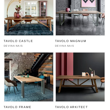
TAVOLO CASTLE
TAVOLO MAGNUM
Produttore:
DEVINA NAIS
Produttore:
DEVINA NAIS
TAVOLO FRAME
TAVOLO ARKITECT