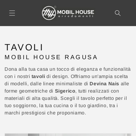
AI
DIRETTAMENTE
I CONTENUTI
C
TAVOLI
O
MOBIL HOUSE RAGUSA
L
L
Dona alla tua casa un tocco di eleganza e funzionalità
E
con i nostri
tavoli
di design. Offriamo un'ampia scelta
Z
di modelli, dalle linee minimaliste di
Devina Nais
alle
forme geometriche di
Sigerico
, tutti realizzati con
I
materiali di alta qualità. Scegli il tavolo perfetto per il
O
tuo soggiorno, la tua cucina o il tuo giardino, tra i
N
marchi prestigiosi che proponiamo.
E
: