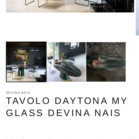
Apri
contenuti
multimediali
1
in
A
finestra
c
modale
m
2
in
fi
m
DEVINA NAIS
TAVOLO DAYTONA MY
GLASS DEVINA NAIS