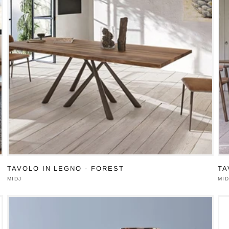
TAVOLO IN LEGNO - FOREST
TA
Produttore:
MIDJ
Pro
MID