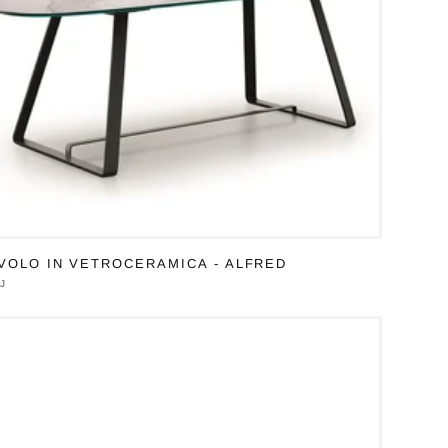
VOLO IN VETROCERAMICA - ALFRED
duttore:
J