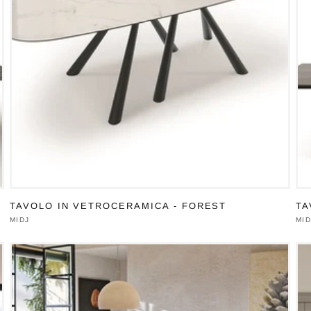
TAVOLO IN VETROCERAMICA - FOREST
TA
Produttore:
MIDJ
Pro
MID