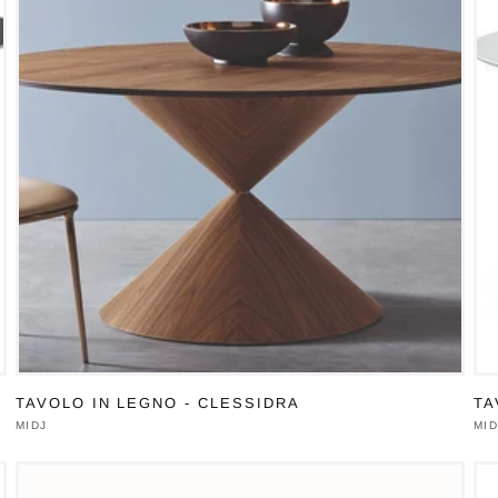
TAVOLO IN LEGNO - CLESSIDRA
TA
Produttore:
MIDJ
Pro
MID