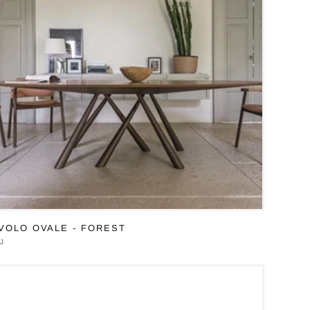
VOLO OVALE - FOREST
duttore:
J