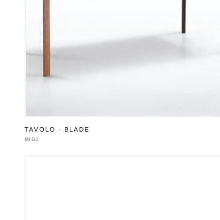
TAVOLO - BLADE
Produttore:
MIDJ