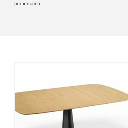
N
proponiamo.
E
: