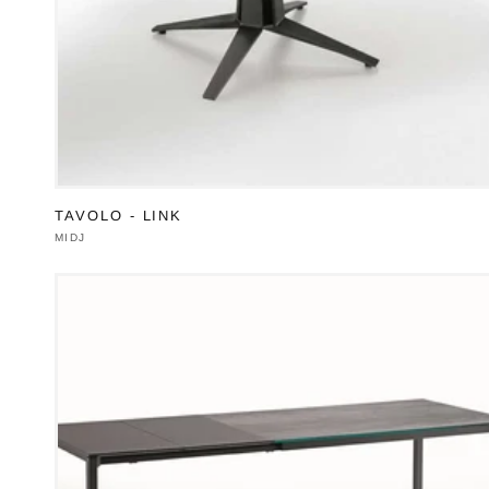
TAVOLO - LINK
Produttore:
MIDJ