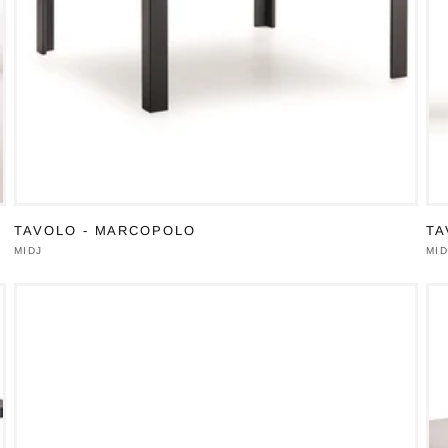
TAVOLO - MARCOPOLO
TA
Produttore:
MIDJ
Pro
MID