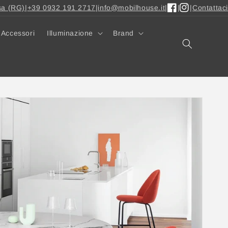
sa (RG)
|
+39 0932 191 2717
|
info@mobilhouse.it
|
|
|
Contattaci
Facebook
Instagram
Accessori
Illuminazione
Brand