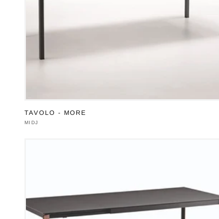
TAVOLO - MORE
Produttore:
MIDJ