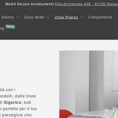
Mobil House Arredamenti |
Via Archimede 448 - 97100 Ragu
 Giorno
Zona Notte
Zona Pranzo
Complementi
log
tà con i
odelli, dalle linee
di
Sigerico
, tutti
o perfetto per il tuo
i prestigiosi che