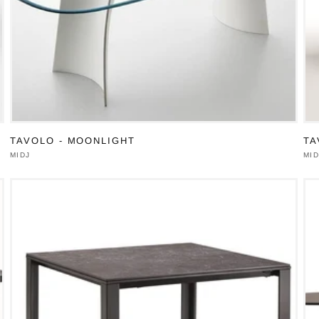
TAVOLO - MOONLIGHT
TA
Produttore:
MIDJ
Pro
MID