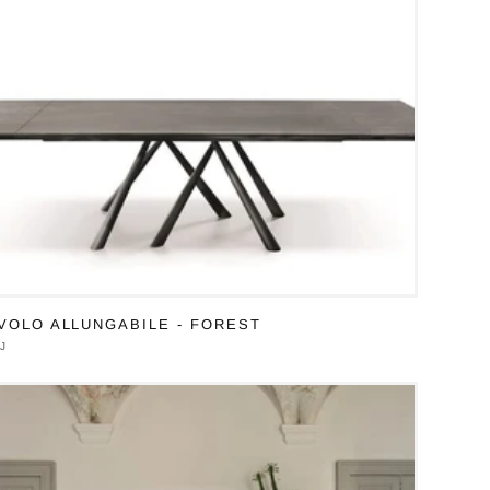
VOLO ALLUNGABILE - FOREST
duttore:
J