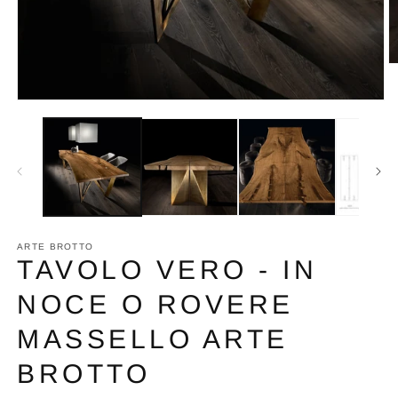
A
c
m
Apri
2
contenuti
in
multimediali
fi
1
m
in
finestra
modale
ARTE BROTTO
TAVOLO VERO - IN
NOCE O ROVERE
MASSELLO ARTE
BROTTO