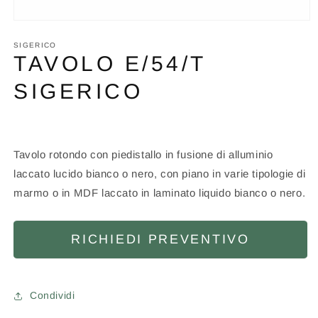
Apri
contenuti
multimediali
SIGERICO
1
TAVOLO E/54/T
in
finestra
SIGERICO
modale
Tavolo rotondo con piedistallo in fusione di alluminio
laccato lucido bianco o nero, con piano in varie tipologie di
marmo o in MDF laccato in laminato liquido bianco o nero.
RICHIEDI PREVENTIVO
Condividi