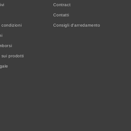
ivi
Contract
Contatti
 condizioni
Consigli d'arredamento
ni
mborsi
sui prodotti
egale