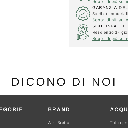
Scopri di più sull
GARANZIA DE
Su difetti material
Scopri di più sull
SODDISFATTI 
Reso entro 14 gior
Scopri di più sui r
DICONO DI NOI
EGORIE
BRAND
ACQU
Arte Brotto
Tutti i pr