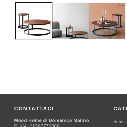
contenuti
multimediali
1
in
finestra
modale
CONTATTACI
CAT
Mood Home di Domenico Manno
Home
P. IVA: 01567770886