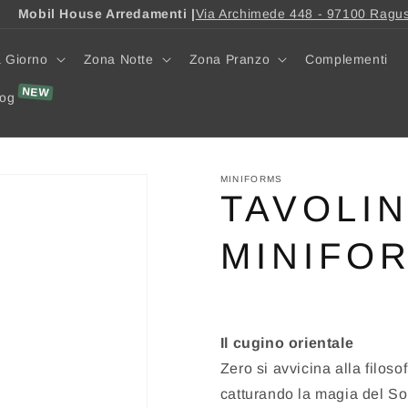
Mobil House Arredamenti |
Via Archimede 448 - 97100 Ragu
 Giorno
Zona Notte
Zona Pranzo
Complementi
log
MINIFORMS
TAVOLI
MINIFO
Il cugino orientale
Zero si avvicina alla filoso
catturando la magia del Sol