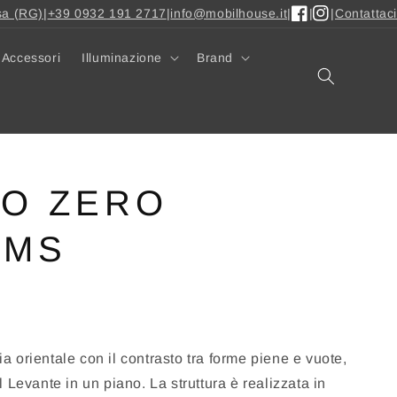
sa (RG)
|
+39 0932 191 2717
|
info@mobilhouse.it
|
|
|
Contattaci
Facebook
Instagram
Accessori
Illuminazione
Brand
NO ZERO
RMS
fia orientale con il contrasto tra forme piene e vuote,
 Levante in un piano. La struttura è realizzata in