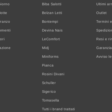
iorno
Biba Salotti
Ultimi arr
otte
Bolzan Letti
Outlet
Pranzo
Bontempi
Termini e
ementi
Devina Nais
Spedizio
ori
LeComfort
Resi e ri
nazione
Midj
Garanzia 
Miniforms
Avviso l
Pianca
Rosini Divani
Schuller
Sigerico
Tomasella
Tutti i brand trattati