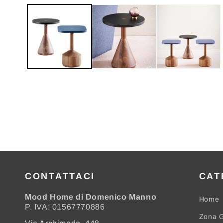
contenuti
multimediali
1
in
finestra
modale
CONTATTACI
CAT
Mood Home di Domenico Manno
Home
P. IVA: 01567770886
Zona G