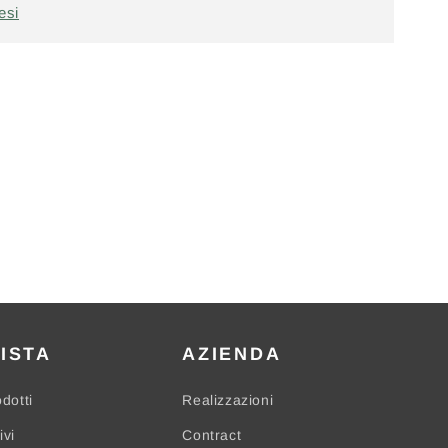
esi
ISTA
AZIENDA
odotti
Realizzazioni
ivi
Contract