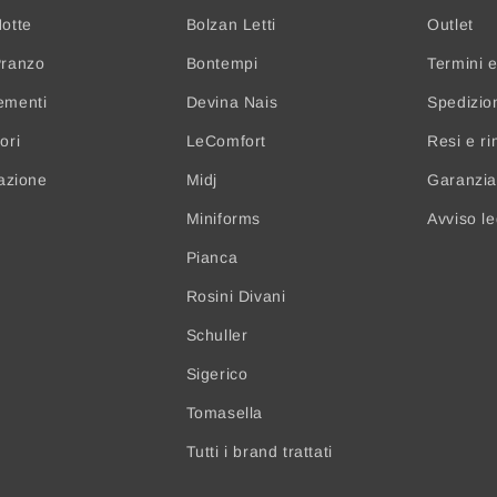
otte
Bolzan Letti
Outlet
Pranzo
Bontempi
Termini e
ementi
Devina Nais
Spedizio
ori
LeComfort
Resi e ri
nazione
Midj
Garanzia 
Miniforms
Avviso l
Pianca
Rosini Divani
Schuller
Sigerico
Tomasella
Tutti i brand trattati