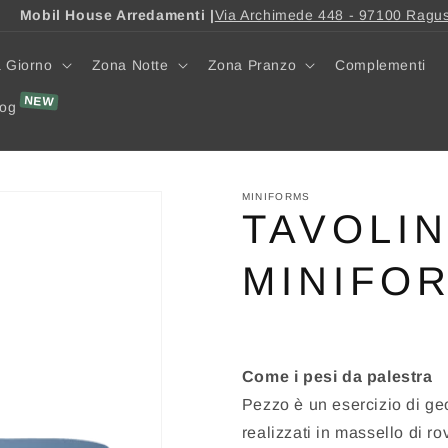
Mobil House Arredamenti |
Via Archimede 448 - 97100 Ragu
 Giorno
Zona Notte
Zona Pranzo
Complementi
log
MINIFORMS
TAVOLI
MINIFO
Come i pesi da palestra
Pezzo è un esercizio di geo
realizzati in massello di r