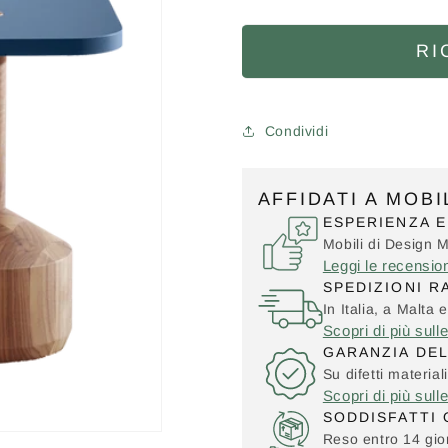
RI
Condividi
AFFIDATI A MOB
ESPERIENZA E
Mobili di Design 
Leggi le recensio
SPEDIZIONI R
In Italia, a Malta e
Scopri di più sull
GARANZIA DE
Su difetti material
Scopri di più sull
SODDISFATTI 
Reso entro 14 gior