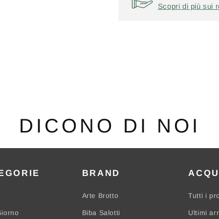
Scopri di più sui r
DICONO DI NOI
EGORIE
BRAND
ACQU
Arte Brotto
Tutti i pr
iorno
Biba Salotti
Ultimi arr