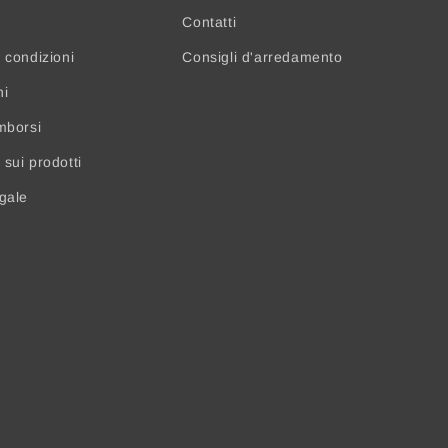
Contatti
 condizioni
Consigli d'arredamento
ni
mborsi
sui prodotti
egale