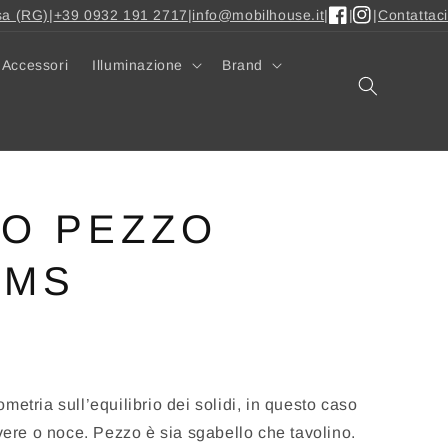
sa (RG)
|
+39 0932 191 2717
|
info@mobilhouse.it
|
|
|
Contattaci
Facebook
Instagram
Accessori
Illuminazione
Brand
NO PEZZO
RMS
metria sull’equilibrio dei solidi, in questo caso
overe o noce. Pezzo è sia sgabello che tavolino.