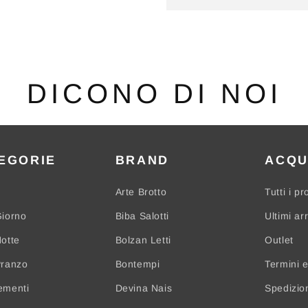
DICONO DI NOI
EGORIE
BRAND
ACQU
Arte Brotto
Tutti i pr
iorno
Biba Salotti
Ultimi arr
otte
Bolzan Letti
Outlet
Pranzo
Bontempi
Termini e
ementi
Devina Nais
Spedizio