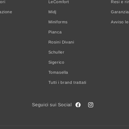
ori
LeComfort
Resi e ri
nazione
Midj
Garanzia 
Miniforms
Avviso l
Pianca
Rosini Divani
Schuller
Sigerico
Tomasella
Tutti i brand trattati
Facebook
Instagram