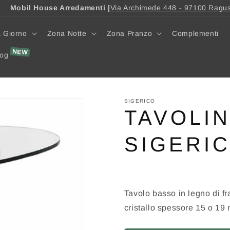
Mobil House Arredamenti |
Via Archimede 448 - 97100 Ragu
 Giorno
Zona Notte
Zona Pranzo
Complementi
log
SIGERICO
TAVOLIN
SIGERI
Tavolo basso in legno di fr
cristallo spessore 15 o 19