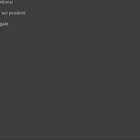
mborsi
sui prodotti
egale