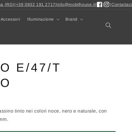
sa (RG)
|
+39 0932 191 2717
|
info@mobilhouse.it
|
|
|
Contattaci
Facebook
Instagram
Accessori
Illuminazione
Brand
O E/47/T
CO
assino tinto nei colori noce, nero e naturale, con
 mm.