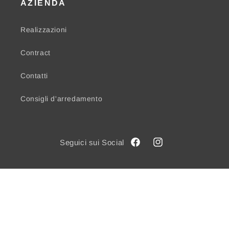
AZIENDA
Realizzazioni
Contract
Contatti
Consigli d'arredamento
Facebook
Instagram
© 2026,
Mobil House Ragusa
Powered by Shopify
Informativa sui rimborsi
Informativa sulla privacy
Termini e condizioni del servizio
Informativa sulle spedizioni
Informativa legale
Recapiti