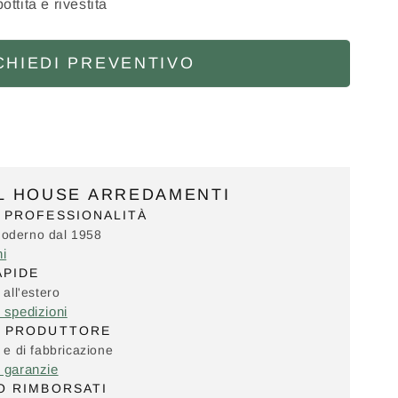
tita e rivestita
CHIEDI PREVENTIVO
IL HOUSE ARREDAMENTI
 PROFESSIONALITÀ
Moderno dal 1958
ni
APIDE
 all'estero
e spedizioni
L PRODUTTORE
i e di fabbricazione
e garanzie
O RIMBORSATI