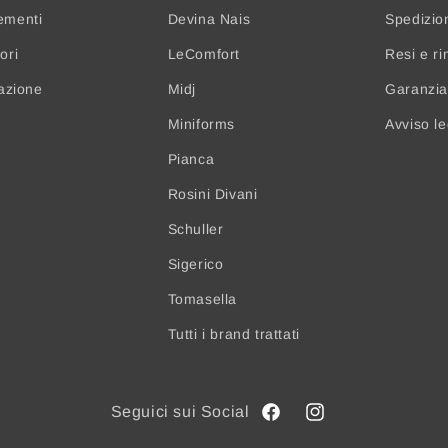
ementi
Devina Nais
Spedizio
ori
LeComfort
Resi e ri
nazione
Midj
Garanzia 
Miniforms
Avviso l
Pianca
Rosini Divani
Schuller
Sigerico
Tomasella
Tutti i brand trattati
Facebook
Instagram