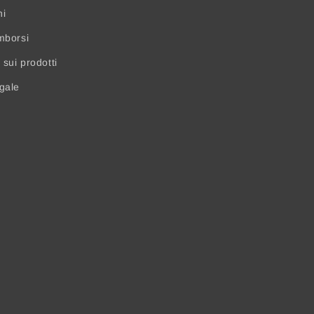
ni
mborsi
sui prodotti
egale