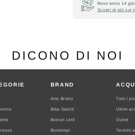
Reso entro 14 gior
Scopri di più sui r
DICONO DI NOI
EGORIE
BRAND
ACQU
Arte Brotto
Tutti i pr
iorno
Biba Salotti
Ultimi arr
otte
Bolzan Letti
Outlet
Pranzo
Bontempi
Termini e