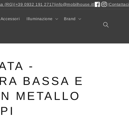
sa (RG)
|
+39 0932 191 2717
|
info@mobilhouse.it
|
|
|
Contattaci
Facebook
Instagram
Accessori
Illuminazione
Brand
ATA -
RA BASSA E
IN METALLO
PI