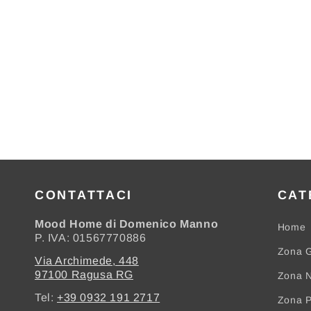
CONTATTACI
CAT
Mood Home di Domenico Manno
Home
P. IVA: 01567770886
Zona G
Via Archimede, 448
97100 Ragusa RG
Zona N
Tel:
+39 0932 191 2717
Zona 