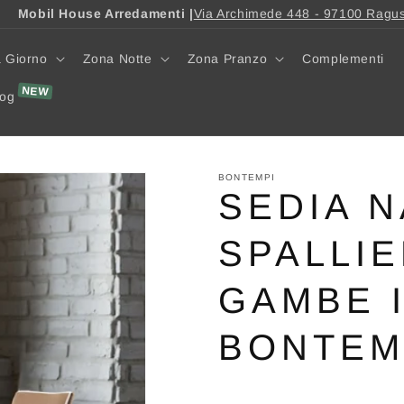
Mobil House Arredamenti |
Via Archimede 448 - 97100 Ragu
 Giorno
Zona Notte
Zona Pranzo
Complementi
log
BONTEMPI
SEDIA N
SPALLIE
GAMBE 
BONTEM