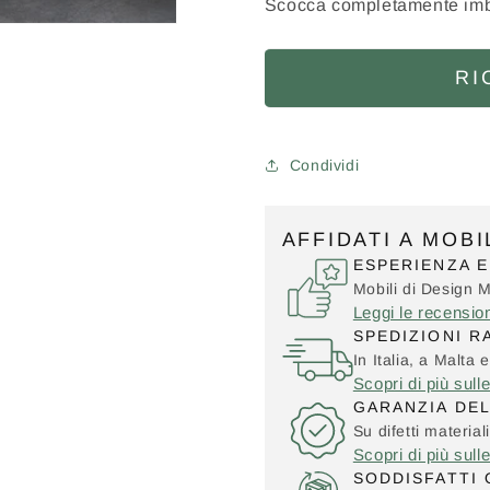
Scocca completamente imbot
RI
Condividi
AFFIDATI A MOB
ESPERIENZA E
Mobili di Design 
Leggi le recensio
SPEDIZIONI R
In Italia, a Malta e
Scopri di più sull
GARANZIA DE
Su difetti material
Scopri di più sull
SODDISFATTI 