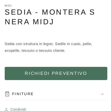
contenuti
multimediali
MIDJ
1
SEDIA - MONTERA S
in
finestra
NERA MIDJ
modale
Sedia con struttura in legno. Sedile in cuoio, pelle,
ecopelle, tessuto o tessuto cliente.
RICHIEDI PREVENTIVO
FINITURE
Condividi