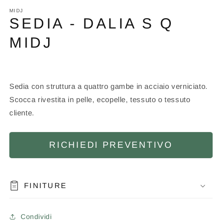
contenuti
multimediali
MIDJ
1
SEDIA - DALIA S Q
in
finestra
MIDJ
modale
Sedia con struttura a quattro gambe in acciaio verniciato.
Scocca rivestita in pelle, ecopelle, tessuto o tessuto
cliente.
RICHIEDI PREVENTIVO
FINITURE
Condividi