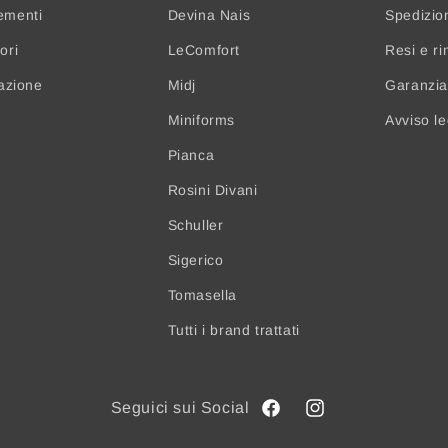
ementi
Devina Nais
Spedizio
ori
LeComfort
Resi e ri
nazione
Midj
Garanzia 
Miniforms
Avviso l
Pianca
Rosini Divani
Schuller
Sigerico
Tomasella
Tutti i brand trattati
Facebook
Instagram