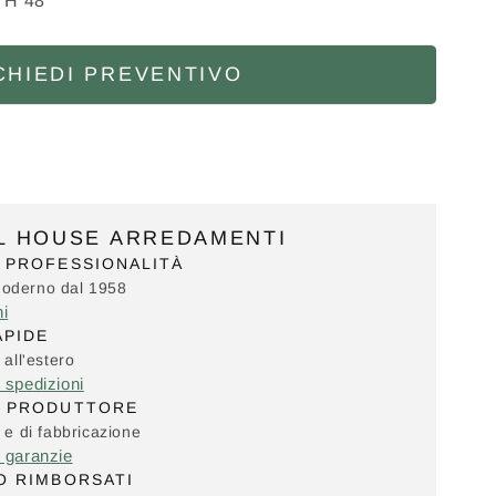
x H 48
CHIEDI PREVENTIVO
IL HOUSE ARREDAMENTI
 PROFESSIONALITÀ
Moderno dal 1958
ni
APIDE
 all'estero
e spedizioni
L PRODUTTORE
i e di fabbricazione
e garanzie
O RIMBORSATI