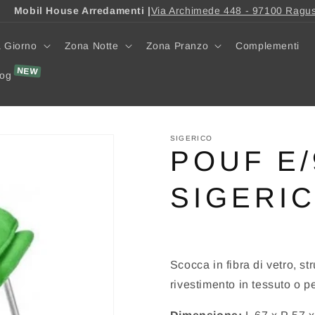
Mobil House Arredamenti |
Via Archimede 448 - 97100 Ragu
 Giorno
Zona Notte
Zona Pranzo
Complementi
log
SIGERICO
POUF E/
SIGERI
Scocca in fibra di vetro, st
rivestimento in tessuto o pe