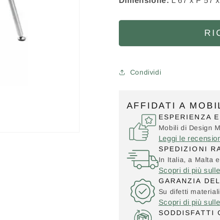
Dimensione:
L 67 x P 57 
RI
Condividi
AFFIDATI A MOB
ESPERIENZA E
Mobili di Design 
Leggi le recensio
SPEDIZIONI R
In Italia, a Malta e
Scopri di più sull
GARANZIA DE
Su difetti material
Scopri di più sull
SODDISFATTI 