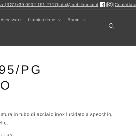
sa (RG)
|
+39 0932 191 2717
|
info@mobilhouse.it
|
|
|
Contattaci
Facebook
Instagram
Accessori
Illuminazione
Brand
95/PG
CO
ruttura in tubo di acciaio inox lucidato a specchio,
lle.