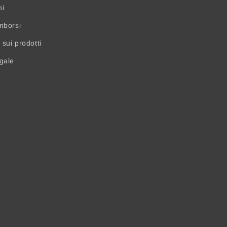
ni
mborsi
sui prodotti
egale