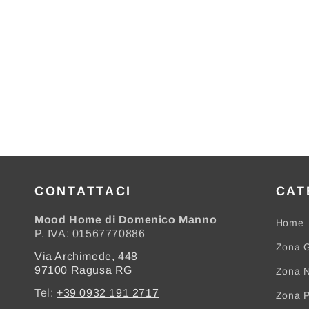
CONTATTACI
CAT
Mood Home di Domenico Manno
Home
P. IVA: 01567770886
Zona G
Via Archimede, 448
97100 Ragusa RG
Zona N
Tel:
+39 0932 191 2717
Zona 