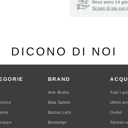
Reso entro 14 gior
Scopri di più sui r
DICONO DI NOI
EGORIE
BRAND
ACQU
Arte Brotto
Tutti i pr
iorno
Biba Salotti
Ultimi arr
otte
Bolzan Letti
Outlet
Pranzo
Bontempi
Termini e