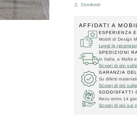
Condividi
AFFIDATI A MOB
ESPERIENZA E
Mobili di Design 
Leggi le recensio
SPEDIZIONI R
In Italia, a Malta e
Scopri di più sull
GARANZIA DE
Su difetti material
Scopri di più sull
SODDISFATTI 
Reso entro 14 gior
Scopri di più sui r