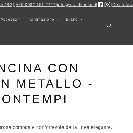
sa (RG)
|
+39 0932 191 2717
|
info@mobilhouse.it
|
|
|
Contattaci
Facebook
Instagram
Accessori
Illuminazione
Brand
NCINA CON
N METALLO -
BONTEMPI
trona comoda e confortevole dalla linea elegante,