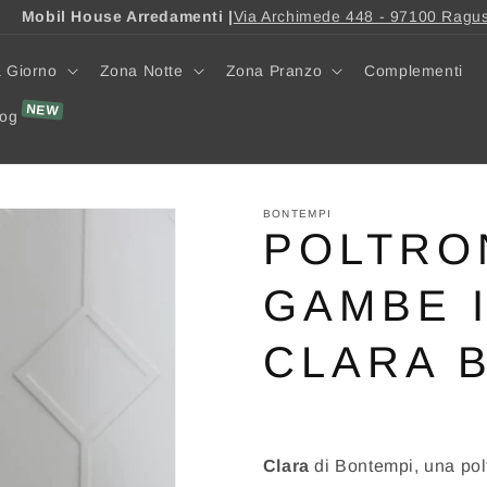
Mobil House Arredamenti |
Via Archimede 448 - 97100 Ragu
 Giorno
Zona Notte
Zona Pranzo
Complementi
log
BONTEMPI
POLTRO
GAMBE I
CLARA 
Clara
di Bontempi, una pol