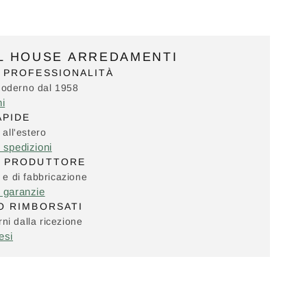
IL HOUSE ARREDAMENTI
 PROFESSIONALITÀ
Moderno dal 1958
ni
APIDE
 all'estero
e spedizioni
L PRODUTTORE
i e di fabbricazione
e garanzie
O RIMBORSATI
ni dalla ricezione
esi