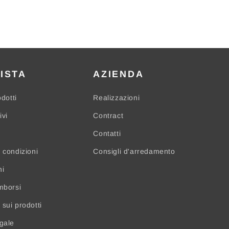
ISTA
AZIENDA
odotti
Realizzazioni
ivi
Contract
Contatti
 condizioni
Consigli d'arredamento
ni
mborsi
sui prodotti
egale