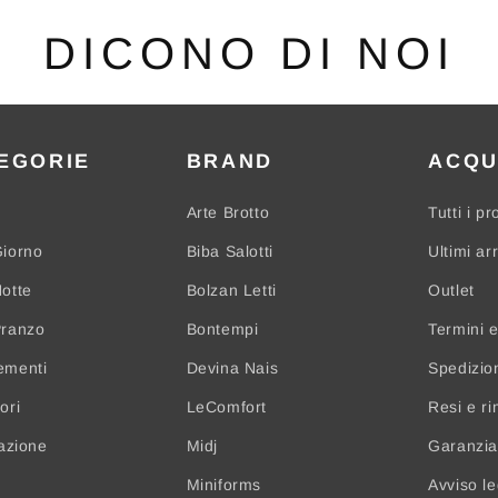
DICONO DI NOI
EGORIE
BRAND
ACQU
Arte Brotto
Tutti i pr
iorno
Biba Salotti
Ultimi arr
otte
Bolzan Letti
Outlet
Pranzo
Bontempi
Termini e
ementi
Devina Nais
Spedizio
ori
LeComfort
Resi e ri
nazione
Midj
Garanzia 
Miniforms
Avviso l