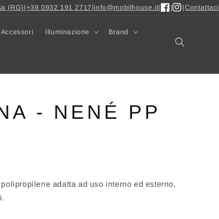
sa (RG)
|
+39 0932 191 2717
|
info@mobilhouse.it
|
|
|
Contattaci
Facebook
Instagram
Accessori
Illuminazione
Brand
NA - NENÉ PP
 polipropilene adatta ad uso interno ed esterno,
i.