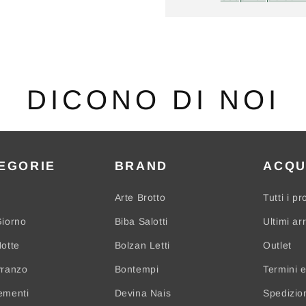
DICONO DI NOI
EGORIE
BRAND
ACQU
Arte Brotto
Tutti i pr
iorno
Biba Salotti
Ultimi arr
otte
Bolzan Letti
Outlet
Pranzo
Bontempi
Termini e
ementi
Devina Nais
Spedizio