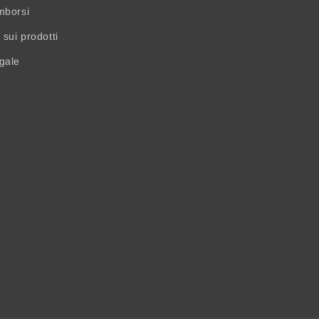
mborsi
sui prodotti
egale