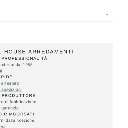
IL HOUSE ARREDAMENTI
 PROFESSIONALITÀ
Moderno dal 1958
ni
APIDE
 all'estero
e spedizioni
L PRODUTTORE
i e di fabbricazione
e garanzie
O RIMBORSATI
ni dalla ricezione
esi