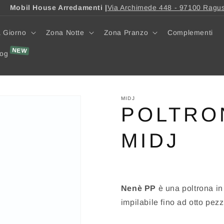
Mobil House Arredamenti |
Via Archimede 448 - 97100 Ragu
 Giorno
Zona Notte
Zona Pranzo
Complementi
log
MIDJ
POLTRO
MIDJ
Nenè
PP
è una poltrona in
impilabile fino ad otto pezz