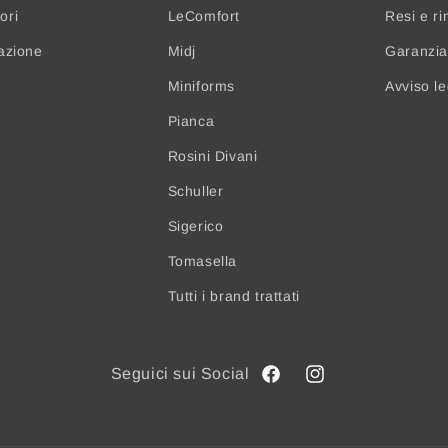
ori
LeComfort
Resi e ri
nazione
Midj
Garanzia 
Miniforms
Avviso l
Pianca
Rosini Divani
Schuller
Sigerico
Tomasella
Tutti i brand trattati
Facebook
Instagram