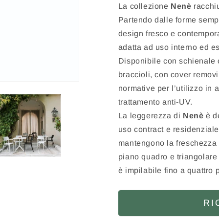
La collezione
Nenè
racchiu
Partendo dalle forme sempl
design fresco e contempora
adatta ad uso interno ed es
Disponibile con schienale c
braccioli, con cover removib
normative per l’utilizzo in 
trattamento anti-UV.
La leggerezza di
Nenè
è de
uso contract e residenziale.
mantengono la freschezza n
piano quadro e triangolare
è impilabile fino a quattro 
RI