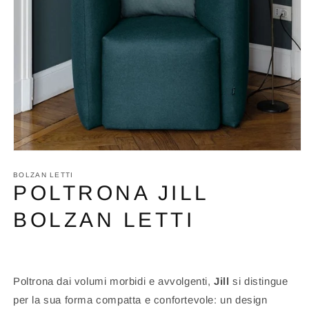
Apri
contenuti
multimediali
BOLZAN LETTI
1
POLTRONA JILL
in
finestra
BOLZAN LETTI
modale
Poltrona dai volumi morbidi e avvolgenti,
Jill
si distingue
per la sua forma compatta e confortevole: un design