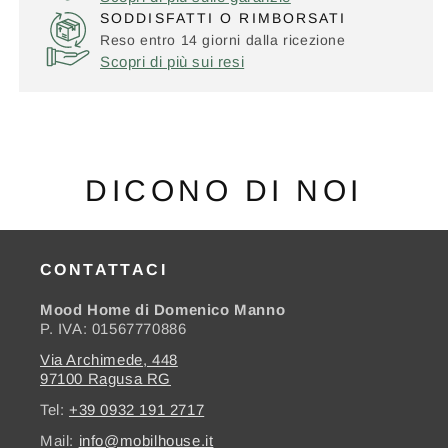
SODDISFATTI O RIMBORSATI
Reso entro 14 giorni dalla ricezione
Scopri di più sui resi
DICONO DI NOI
CONTATTACI
Mood Home di Domenico Manno
P. IVA: 01567770886
Via Archimede, 448
97100 Ragusa RG
Tel:
+39 0932 191 2717
Mail:
info@mobilhouse.it