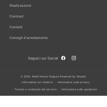
Realizzazioni
Contract
Contatti
Consigli d'arredamento
Facebook
Instagram
© 2026,
Mobil House Ragusa
Powered by Shopify
Informativa sui rimborsi
Informativa sulla privacy
Termini e condizioni del servizio
Informativa sulle spedizioni
Informativa legale
Recapiti