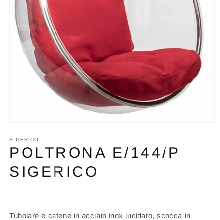
Apri
contenuti
multimediali
SIGERICO
1
POLTRONA E/144/P
in
finestra
SIGERICO
modale
Tubolare e catene in acciaio inox lucidato, scocca in