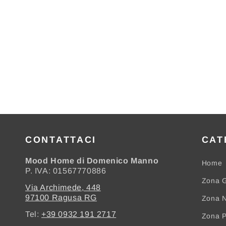
CONTATTACI
CAT
Mood Home di Domenico Manno
Home
P. IVA: 01567770886
Zona G
Via Archimede, 448
97100 Ragusa RG
Zona N
Tel:
+39 0932 191 2717
Zona 