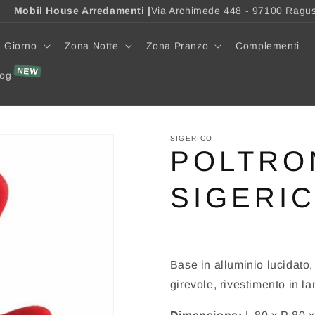
Mobil House Arredamenti |
Via Archimede 448 - 97100 Ragu
 Giorno
Zona Notte
Zona Pranzo
Complementi
log
SIGERICO
POLTRON
SIGERI
Base in alluminio lucidato, 
girevole, rivestimento in l