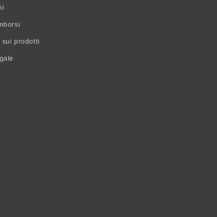
ni
mborsi
sui prodotti
egale