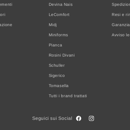
ementi
Devina Nais
Spedizio
ori
LeComfort
Resi e ri
nazione
Midj
Garanzia 
Miniforms
Avviso l
Pianca
Rosini Divani
Schuller
Sigerico
Tomasella
Tutti i brand trattati
Facebook
Instagram