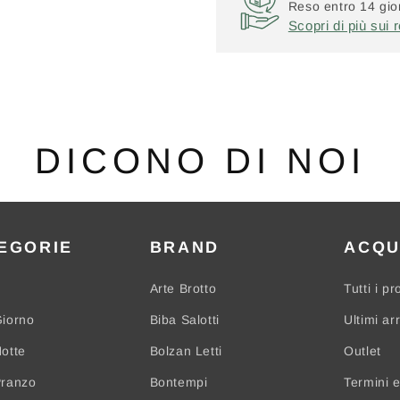
Reso entro 14 gior
Scopri di più sui r
DICONO DI NOI
EGORIE
BRAND
ACQU
Arte Brotto
Tutti i pr
iorno
Biba Salotti
Ultimi arr
otte
Bolzan Letti
Outlet
Pranzo
Bontempi
Termini e