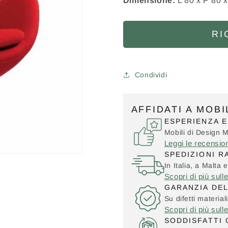
Dimensione:
L 80 x P 80 
RI
Condividi
AFFIDATI A MOB
ESPERIENZA E
Mobili di Design 
Leggi le recensio
SPEDIZIONI R
In Italia, a Malta e
Scopri di più sull
GARANZIA DE
Su difetti material
Scopri di più sull
SODDISFATTI 