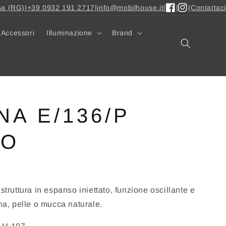
sa (RG)
|
+39 0932 191 2717
|
info@mobilhouse.it
|
|
|
Contattaci
Facebook
Instagram
Accessori
Illuminazione
Brand
A E/136/P
CO
struttura in espanso iniettato, funzione oscillante e
ana, pelle o mucca naturale.