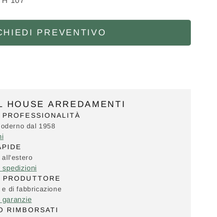
x H 107
CHIEDI PREVENTIVO
IL HOUSE ARREDAMENTI
 PROFESSIONALITÀ
Moderno dal 1958
ni
APIDE
 all'estero
e spedizioni
L PRODUTTORE
i e di fabbricazione
e garanzie
O RIMBORSATI