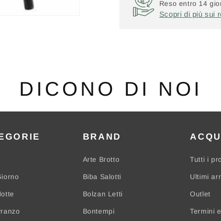
Reso entro 14 gior
Scopri di più sui r
DICONO DI NOI
EGORIE
BRAND
ACQU
Arte Brotto
Tutti i pr
iorno
Biba Salotti
Ultimi arr
otte
Bolzan Letti
Outlet
Pranzo
Bontempi
Termini e