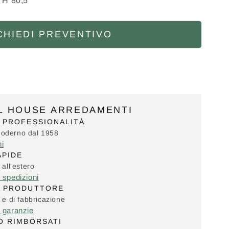
 H 80,5
CHIEDI PREVENTIVO
IL HOUSE ARREDAMENTI
 PROFESSIONALITÀ
Moderno dal 1958
ni
APIDE
 all'estero
e spedizioni
L PRODUTTORE
i e di fabbricazione
e garanzie
O RIMBORSATI