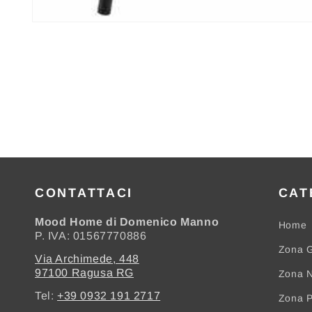
Apri
contenuti
multimediali
1
in
finestra
modale
CONTATTACI
CAT
Mood Home di Domenico Manno
Home
P. IVA: 01567770886
Zona G
Via Archimede, 448
97100 Ragusa RG
Zona N
Tel:
+39 0932 191 2717
Zona 