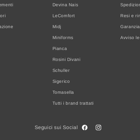
ementi
Devina Nais
Spedizio
ori
LeComfort
Resi e ri
nazione
Midj
Garanzia 
Miniforms
Avviso l
Pianca
Rosini Divani
Schuller
Sigerico
Tomasella
Tutti i brand trattati
Facebook
Instagram