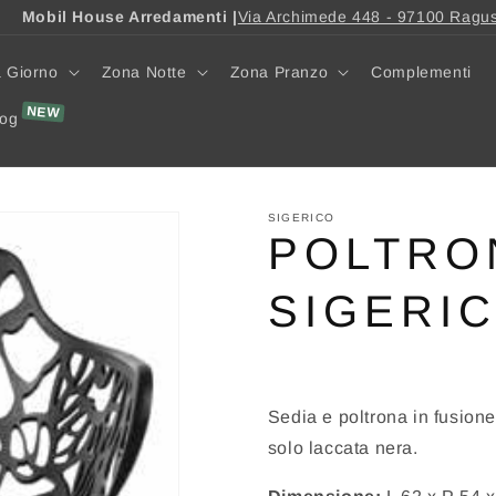
Mobil House Arredamenti |
Via Archimede 448 - 97100 Ragu
 Giorno
Zona Notte
Zona Pranzo
Complementi
log
SIGERICO
POLTRO
SIGERI
Sedia e poltrona in fusione
solo laccata nera.