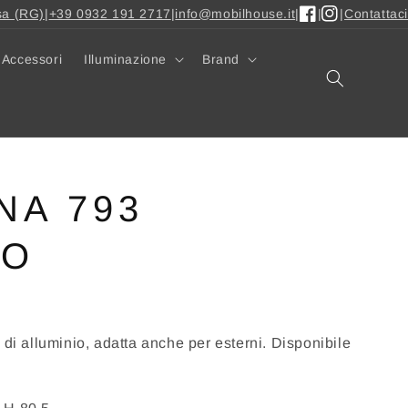
sa (RG)
|
+39 0932 191 2717
|
info@mobilhouse.it
|
|
|
Contattaci
Facebook
Instagram
Accessori
Illuminazione
Brand
NA 793
CO
 di alluminio, adatta anche per esterni. Disponibile