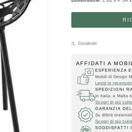
Dimensione:
L 62 x P 54 x
RI
Condividi
AFFIDATI A MOB
ESPERIENZA E
Mobili di Design 
Leggi le recensio
SPEDIZIONI R
In Italia, a Malta e
Scopri di più sull
GARANZIA DE
Su difetti material
Scopri di più sull
SODDISFATTI 