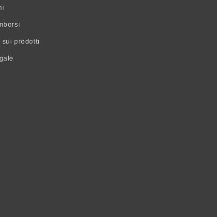
ni
mborsi
sui prodotti
egale