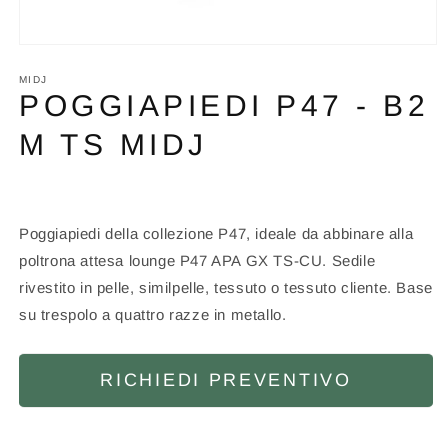
Apri
contenuti
multimediali
MIDJ
1
POGGIAPIEDI P47 - B2
in
finestra
M TS MIDJ
modale
Poggiapiedi della collezione P47, ideale da abbinare alla
poltrona attesa lounge P47 APA GX TS-CU. Sedile
rivestito in pelle, similpelle, tessuto o tessuto cliente. Base
su trespolo a quattro razze in metallo.
RICHIEDI PREVENTIVO