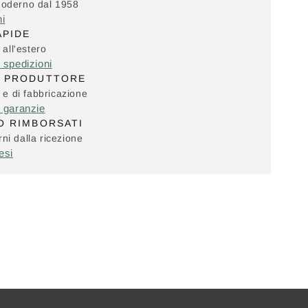
Moderno dal 1958
ni
APIDE
 all'estero
e spedizioni
L PRODUTTORE
i e di fabbricazione
e garanzie
O RIMBORSATI
ni dalla ricezione
esi