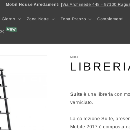
Mobil House Arredamenti |
Via Archimede 448 - 97100 Ragu
 Giorno
Zona Notte
Zona Pranzo
Complementi
log
MIDJ
LIBRERI
Suite
è una libreria con mon
verniciato.
La collezione Suite, prese
Mobile 2017 è composta da 