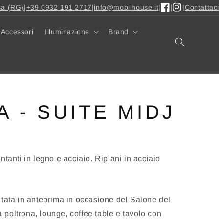
sa (RG)
|
+39 0932 191 2717
|
info@mobilhouse.it
|
|
|
Contattaci
Facebook
Instagram
Accessori
Illuminazione
Brand
A - SUITE MIDJ
tanti in legno e acciaio. Ripiani in acciaio
ntata in anteprima in occasione del Salone del
poltrona, lounge, coffee table e tavolo con