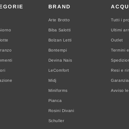
EGORIE
BRAND
ACQU
Arte Brotto
Tutti i pr
iorno
Biba Salotti
Ultimi arr
otte
Bolzan Letti
Outlet
Pranzo
Bontempi
Termini e
ementi
Devina Nais
Spedizio
ori
LeComfort
Resi e ri
nazione
Midj
Garanzia 
Miniforms
Avviso l
Pianca
Rosini Divani
Schuller