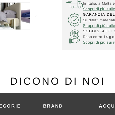
In Italia, a Malta e
Scopri di più sull
GARANZIA DE
Su difetti material
Scopri di più sull
SODDISFATTI 
Reso entro 14 gior
Scopri di più sui r
DICONO DI NOI
EGORIE
BRAND
ACQU