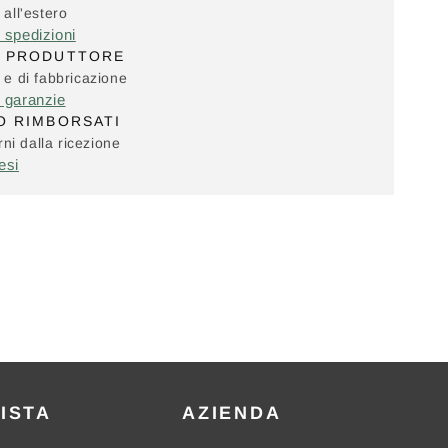
 all'estero
e spedizioni
L PRODUTTORE
i e di fabbricazione
e garanzie
O RIMBORSATI
ni dalla ricezione
esi
ISTA
AZIENDA