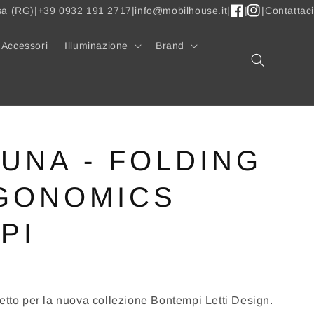
sa (RG)
|
+39 0932 191 2717
|
info@mobilhouse.it
|
|
|
Contattaci
Facebook
Instagram
Accessori
Illuminazione
Brand
UNA - FOLDING
GONOMICS
PI
etto per la nuova collezione Bontempi Letti Design.