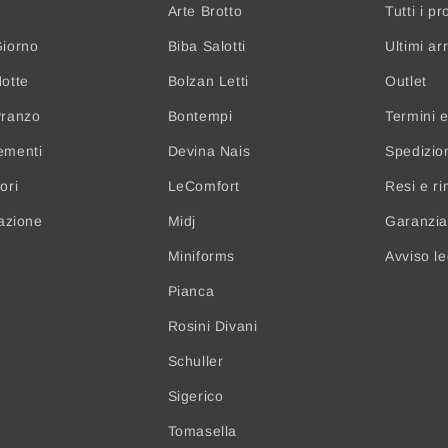
Arte Brotto
Tutti i pr
iorno
Biba Salotti
Ultimi arr
otte
Bolzan Letti
Outlet
Pranzo
Bontempi
Termini e
ementi
Devina Nais
Spedizio
ori
LeComfort
Resi e ri
nazione
Midj
Garanzia 
Miniforms
Avviso l
Pianca
Rosini Divani
Schuller
Sigerico
Tomasella