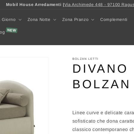
Mobil House Arredamenti |
Via Archimede 448 - 97100 Ragu
 Giorno
Zona Notte
Zona Pranzo
Complementi
log
BOLZAN LETTI
DIVANO 
BOLZAN 
Linee curve e delicate car
sofisticato che dona caratte
classico contemporaneo c