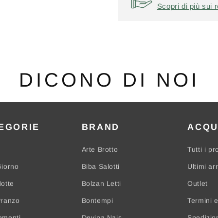
Scopri di più sui r
DICONO DI NOI
EGORIE
BRAND
ACQU
Arte Brotto
Tutti i pr
iorno
Biba Salotti
Ultimi arr
otte
Bolzan Letti
Outlet
Pranzo
Bontempi
Termini e
ementi
Devina Nais
Spedizio