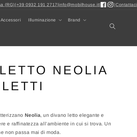
sa (RG)
|
+39 0932 191 2717
|
info@mobilhouse.it
|
|
|
Contattaci
Facebook
Instagram
Accessori
Illuminazione
Brand
LETTO NEOLIA
LETTI
atterizzano
Neolia
, un divano letto elegante e
re e raffinatezza all’ambiente in cui si trova. Un
he non passa mai di moda.