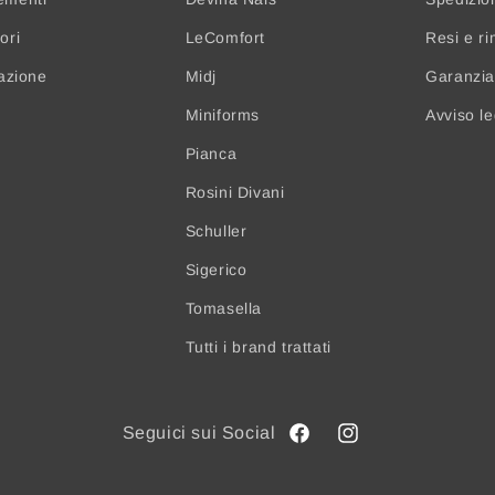
ori
LeComfort
Resi e ri
nazione
Midj
Garanzia 
Miniforms
Avviso l
Pianca
Rosini Divani
Schuller
Sigerico
Tomasella
Tutti i brand trattati
Facebook
Instagram