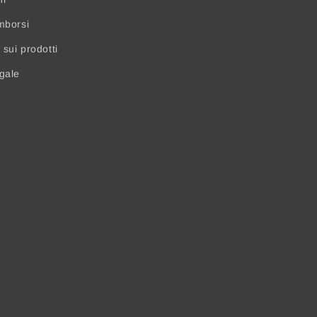
mborsi
sui prodotti
egale