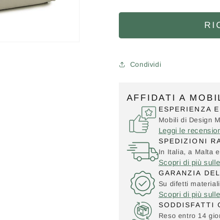
RI
Condividi
AFFIDATI A MOB
ESPERIENZA E
Mobili di Design 
Leggi le recensio
SPEDIZIONI R
In Italia, a Malta e
Scopri di più sull
GARANZIA DE
Su difetti material
Scopri di più sull
SODDISFATTI 
Reso entro 14 gior