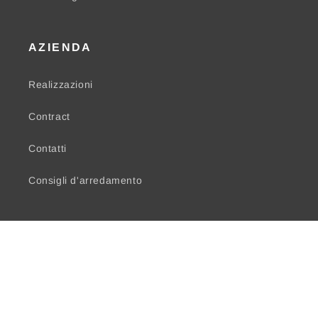
AZIENDA
Realizzazioni
Contract
Contatti
Consigli d'arredamento
Facebook
Instagram
© 2026,
Mobil House Ragusa
Powered by Shopify
Informativa sui rimborsi
Informativa sulla privacy