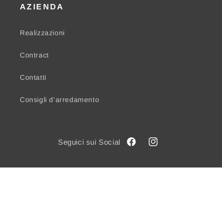
AZIENDA
Realizzazioni
Contract
Contatti
Consigli d'arredamento
Facebook
Instagram
© 2026,
Mobil House Ragusa
Powered by Shopify
Informativa sui rimborsi
Informativa sulla privacy
Termini e condizioni del servizio
Informativa sulle spedizioni
Informativa legale
Recapiti