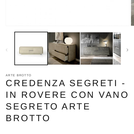
Apri
A
contenuti
c
multimediali
m
1
2
in
in
finestra
fi
modale
m
ARTE BROTTO
CREDENZA SEGRETI -
IN ROVERE CON VANO
SEGRETO ARTE
BROTTO