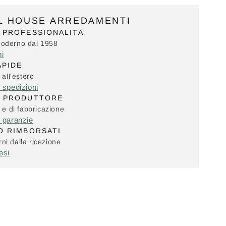
IL HOUSE ARREDAMENTI
 PROFESSIONALITÀ
Moderno dal 1958
ni
APIDE
 all'estero
e spedizioni
L PRODUTTORE
i e di fabbricazione
e garanzie
O RIMBORSATI
ni dalla ricezione
esi