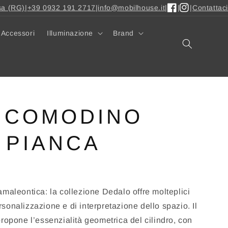
sa (RG)
|
+39 0932 191 2717
|
info@mobilhouse.it
|
|
|
Contattaci
Facebook
Instagram
Accessori
Illuminazione
Brand
 COMODINO
 PIANCA
maleontica: la collezione Dedalo offre molteplici
personalizzazione e di interpretazione dello spazio. Il
ropone l’essenzialità geometrica del cilindro, con