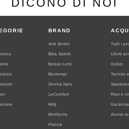
DICONO DI NOI
EGORIE
BRAND
ACQU
Arte Brotto
Tutti i pr
iorno
Biba Salotti
Ultimi arr
otte
Bolzan Letti
Outlet
Pranzo
Bontempi
Termini e
ementi
Devina Nais
Spedizio
ori
LeComfort
Resi e ri
nazione
Midj
Garanzia 
Miniforms
Avviso l
Pianca