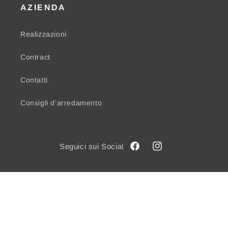
AZIENDA
Realizzazioni
Contract
Contatti
Consigli d'arredamento
Facebook
Instagram
© 2026,
Mobil House Ragusa
Powered by Shopify
Informativa sui rimborsi
Informativa sulla privacy
Termini e condizioni del servizio
Informativa sulle spedizioni