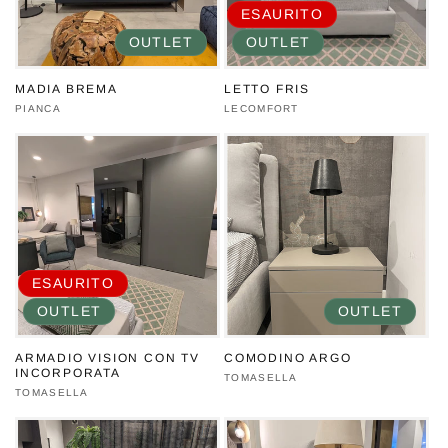
ESAURITO
OUTLET
OUTLET
MADIA BREMA
LETTO FRIS
Produttore:
PIANCA
Produttore:
LECOMFORT
ESAURITO
OUTLET
OUTLET
ARMADIO VISION CON TV
COMODINO ARGO
INCORPORATA
Produttore:
TOMASELLA
Produttore:
TOMASELLA