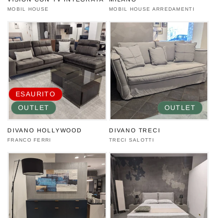
Produttore:
MOBIL HOUSE
Produttore:
MOBIL HOUSE ARREDAMENTI
ESAURITO
OUTLET
OUTLET
DIVANO HOLLYWOOD
DIVANO TRECI
Produttore:
FRANCO FERRI
Produttore:
TRECI SALOTTI