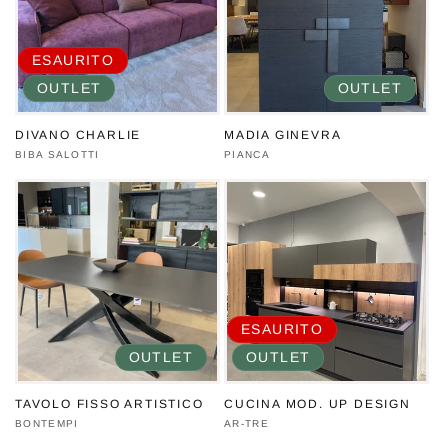
ESAURITO
OUTLET
OUTLET
DIVANO CHARLIE
MADIA GINEVRA
Produttore:
BIBA SALOTTI
Produttore:
PIANCA
ESAURITO
OUTLET
OUTLET
TAVOLO FISSO ARTISTICO
CUCINA MOD. UP DESIGN
Produttore:
BONTEMPI
Produttore:
AR-TRE