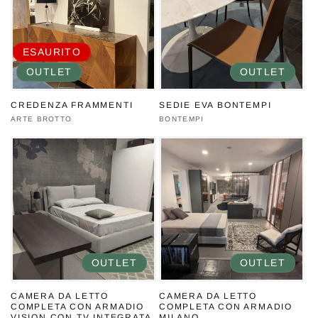
ESAURITO
OUTLET
OUTLET
CREDENZA FRAMMENTI
SEDIE EVA BONTEMPI
Produttore:
ARTE BROTTO
Produttore:
BONTEMPI
OUTLET
OUTLET
CAMERA DA LETTO
CAMERA DA LETTO
COMPLETA CON ARMADIO
COMPLETA CON ARMADIO
VISION CON TV INTEGRATA
MILANO