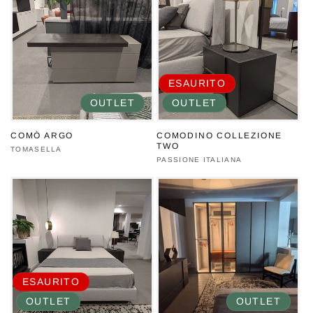
ESAURITO
OUTLET
OUTLET
COMÒ ARGO
COMODINO COLLEZIONE
TWO
Produttore:
TOMASELLA
Produttore:
PASSIONE ITALIANA
ESAURITO
OUTLET
OUTLET