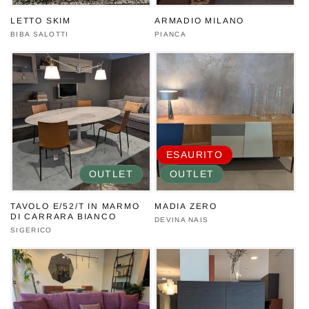
LETTO SKIM
ARMADIO MILANO
Produttore:
BIBA SALOTTI
Produttore:
PIANCA
ESAURITO
OUTLET
OUTLET
TAVOLO E/52/T IN MARMO
MADIA ZERO
DI CARRARA BIANCO
Produttore:
DEVINA NAIS
Produttore:
SIGERICO