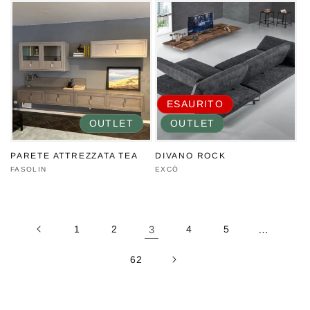
ESAURITO
OUTLET
OUTLET
PARETE ATTREZZATA TEA
DIVANO ROCK
Produttore:
FASOLIN
Produttore:
EXCÒ
1
2
3
4
5
…
62