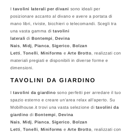
I
tavolini laterali per divani
sono ideali per
posizionare accanto al divano e avere a portata di
mano libri, riviste, bicchieri o telecomandi. Scegli tra
una vasta gamma di
tavolini
laterali
di
Bontempi
,
Devina
Nais
,
Midj
,
Pianca
,
Sigerico
,
Bolzan
Letti
,
Tonelli
,
Miniforms
e
Arte Brotto
, realizzati con
materiali pregiati e disponibili in diverse forme e
dimensioni.
TAVOLINI DA GIARDINO
I
tavolini da giardino
sono perfetti per arredare il tuo
spazio esterno e creare un'area relax all'aperto. Su
Mobilhouse.it trovi una vasta selezione di
tavolini da
giardino
di
Bontempi
,
Devina
Nais
,
Midj
,
Pianca
,
Sigerico
,
Bolzan
Letti
,
Tonelli
,
Miniforms
e
Arte Brotto
, realizzati con