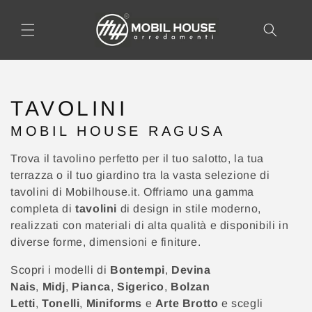
AI
DIRETTAMENTE
I CONTENUTI
C
TAVOLINI
O
MOBIL HOUSE RAGUSA
L
L
Trova il tavolino perfetto per il tuo salotto, la tua
E
terrazza o il tuo giardino tra la vasta selezione di
Z
tavolini di Mobilhouse.it. Offriamo una gamma
completa di
tavolini
di design in stile moderno,
I
realizzati con materiali di alta qualità e disponibili in
O
diverse forme, dimensioni e finiture.
N
E
Scopri i modelli di
Bontempi
,
Devina
:
Nais
,
Midj
,
Pianca
,
Sigerico
,
Bolzan
Letti
,
Tonelli
,
Miniforms
e
Arte Brotto
e scegli