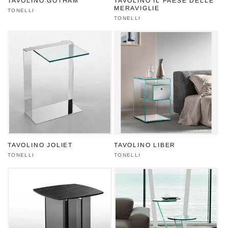
TAVOLINO GOTHAM
TAVOLINO IL PAESE DELLE
MERAVIGLIE
Produttore:
TONELLI
Produttore:
TONELLI
TAVOLINO JOLIET
TAVOLINO LIBER
Produttore:
TONELLI
Produttore:
TONELLI