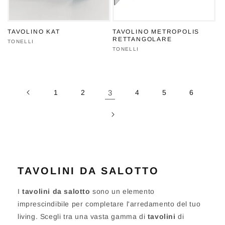
TAVOLINO KAT
TAVOLINO METROPOLIS
RETTANGOLARE
Produttore:
TONELLI
Produttore:
TONELLI
1
2
3
4
5
6
TAVOLINI DA SALOTTO
I
tavolini da salotto
sono un elemento
imprescindibile per completare l'arredamento del tuo
living. Scegli tra una vasta gamma di
tavolini
di