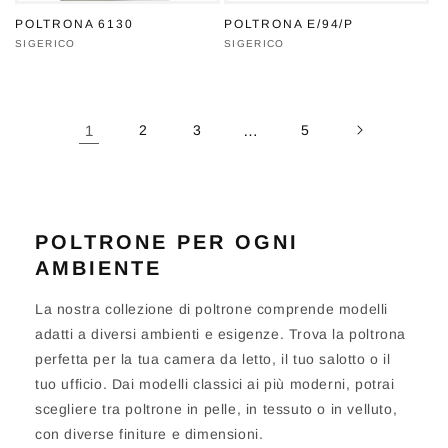
POLTRONA 6130
POLTRONA E/94/P
Produttore:
SIGERICO
Produttore:
SIGERICO
1
2
3
…
5
POLTRONE PER OGNI
AMBIENTE
La nostra collezione di poltrone comprende modelli
adatti a diversi ambienti e esigenze. Trova la poltrona
perfetta per la tua camera da letto, il tuo salotto o il
tuo ufficio. Dai modelli classici ai più moderni, potrai
scegliere tra poltrone in pelle, in tessuto o in velluto,
con diverse finiture e dimensioni.