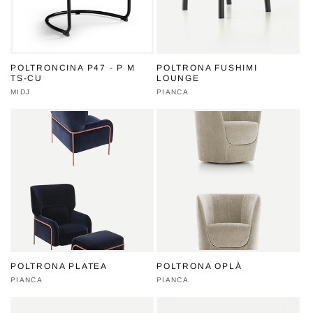
POLTRONCINA P47 - P M
POLTRONA FUSHIMI
TS-CU
LOUNGE
Produttore:
MIDJ
Produttore:
PIANCA
POLTRONA PLATEA
POLTRONA OPLÀ
Produttore:
PIANCA
Produttore:
PIANCA