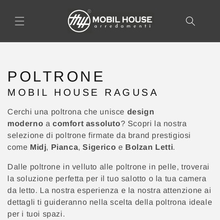
AI
DIRETTAMENTE
I CONTENUTI
C
POLTRONE
O
MOBIL HOUSE RAGUSA
L
L
Cerchi una poltrona che unisce
design
E
moderno
a
comfort assoluto
? Scopri la nostra
Z
selezione di poltrone firmate da brand prestigiosi
come
Midj
,
Pianca
,
Sigerico
e
Bolzan Letti
.
I
O
Dalle poltrone in velluto alle poltrone in pelle, troverai
N
la soluzione perfetta per il tuo salotto o la tua camera
E
da letto. La nostra esperienza e la nostra attenzione ai
:
dettagli ti guideranno nella scelta della poltrona ideale
per i tuoi spazi.